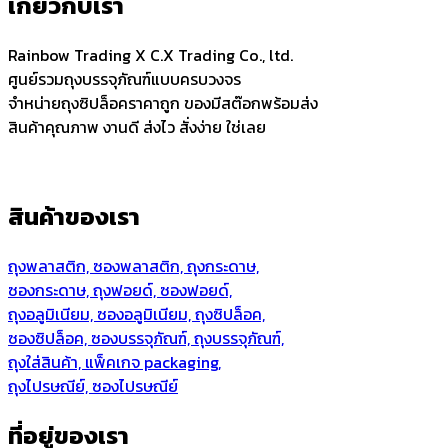
เกี่ยวกับเรา
Rainbow Trading X C.X Trading Co., ltd.
ศูนย์รวมถุงบรรจุภัณฑ์แบบครบวงจร
จำหน่ายถุงซิปล็อคราคาถูก ของมีสต๊อกพร้อมส่ง
สินค้าคุณภาพ งานดี ส่งไว สั่งง่าย ใช่เลย
สินค้าของเรา
ถุงพลาสติก, ซองพลาสติก, ถุงกระดาษ,
ซองกระดาษ, ถุงฟอยด์, ซองฟอยด์,
ถุงอลูมิเนียม, ซองอลูมิเนียม, ถุงซิปล็อค,
ซองซิปล็อค, ซองบรรจุภัณฑ์, ถุงบรรจุภัณฑ์,
ถุงใส่สินค้า, แพ็คเกจ packaging,
ถุงไปรษณีย์, ซองไปรษณีย์
ที่อยู่ของเรา