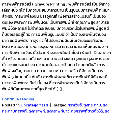
การพิมพ์กราเวียร์ ( Gravure Printing ) พิมพ์กราเวียร์ เป็นอีกทาง
เลือกหนึ่ง ที่ได้รับความนิยมมายาวนาน เป็นรูปแบบการพิมพ์ ที่เหมาะ
สำหรับ การพิมพ์ลงบน บรรจุภัณฑ์ เพื่อการสร้างแบรนด์ เป็นของ
ตนเอง เพราะการพิมพ์ชนิดนี้ เป็นการพิมพ์ที่ให้คุณภาพสูง สามารถ
พิมพ์ได้หลายสี ไม่จำกัดระยะขอบ มีความรวดเร็วในการพิมพ์สูง แต่
ก็มีข้อเสียอยู่ก็คือ การพิมพ์ในรูปแบบนี้ จำเป็นต้องพิมพ์ในจำนวน
มาก แม่พิมพ์มีราคาสูง แต่ก็ได้รับความนิยมในเจ้าของธุรกิจราย
ใหญ่ หลายองค์กร หลายอุตสหกรรม เราจะสามารถเห็นผลงานจาก
การ พิมพ์กราเวียร์ นี้ได้จากห้างสรรพสินค้าชั้นนำ ร้านค้า ร้านสะดวก
ซื้อ หรือตามสถานที่ต่างๆ มากมาย อย่างเช่น ถุงขนม ถุงอาหาร ขวด
น้ำ จากแบรนด์ต่างๆ มากมายในตลาดบ้านเรา โดยปกติแล้ว การ
พิมพ์ จะมีอยู่มากมาย หลายแบบ เช่น การสกรีน ก็จัดว่าเป็นการ
พิมพ์ รูปแบบหนึ่งเช่นกัน การพิมพ์ออฟเซ็ต การพิมพ์ดิจิทัล และก็
มา การพิมพ์กราเวียร์ นั่นเอง ซึ่งการพิมพ์กราเวียร์ จัดว่าเป็นการ
พิมพ์ที่มีคุณภาพมากที่สุด ก็ว่าได้ […]
Continue reading
→
Posted in
Uncategorized
|
Tagged
กราเวียร์
,
ถุงกระดาษ
,
ถุง
กระดาษคราฟท์
,
ถุงคราฟท์
,
ถุงคราฟท์ขาว
,
ถุงคราฟท์ขาวตั้งได้
,
ถุง