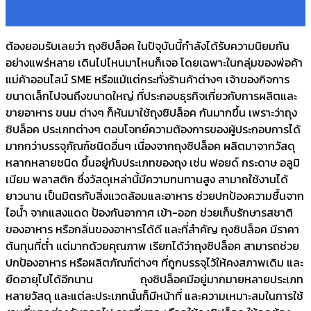
16
Oct
ต้องยอมรับเลยว่า ถุงซิปล็อค ในปัจุบันนี้กำลังได้รับความนิยมกัน
อย่างแพร่หลาย เดินไปไหนมาไหนก็เจอ โดยเฉพาะในกลุ่มของพ่อค้า
แม่ค้าออนไลน์ SME หรือแม้แต่กระทั่งร้านค้าต่างๆ เจ้าของกิจการ
ขนาดเล็กไปจนถึงขนาดใหญ่ ที่ประกอบธุรกิจเกี่ยวกับการผลิตและ
ขายอาหาร ขนม ต่างๆ ก็หันมาใช้ถุงซิปล็อค กันมากขึ้น เพราะว่าถุง
ซิปล็อค ประเภทต่างๆ ตอบโจทย์ความต้องการของผู้ประกอบการได้
มากกว่าบรรจุภัณฑ์ชนิดอื่นๆ เนื่องจากถุงซิปล็อค ผลิตมาจากวัสดุ
หลากหลายชนิด ขึ้นอยู่กับประเภทของถุง เช่น ฟอยด์ กระดาษ อลูมิ
เนียม พลาสติก ซึ่งวัสดุเหล่านี้มีความทนทานสูง สามาถใช้งานได้
ยาวนาน เป็นมิตรกับสิ่งแวดล้อมและอาหาร ช่วยปกป้องความชื้นจาก
ไอน้ำ จากแสงแดด ป้องกันอากาศ เข้า-ออก ช่วยเก็บรักษารสชาติ
ของอาหาร หรือกลิ่นของอาหารได้ดี และที่สำคัญ ถุงซิปล็อค มีราคา
ต้นทุนที่ต่ำ แต่มากด้วยคุณภาพ เรียกได้ว่าถุงซิปล็อค สามารถช่วย
ปกป้องอาหาร หรือผลิตภัณฑ์ต่างๆ ที่ถูกบรรจุไว้ให้คงสภาพเดิม และ
ยืดอายุไปได้อีกนาน ถุงซิปล็อคมีอยู่มากมายหลายประเภท
หลายวัสดุ และแต่ละประเภทนั้นก็มีหน้าที่ และความเหมาะสมในการใช้