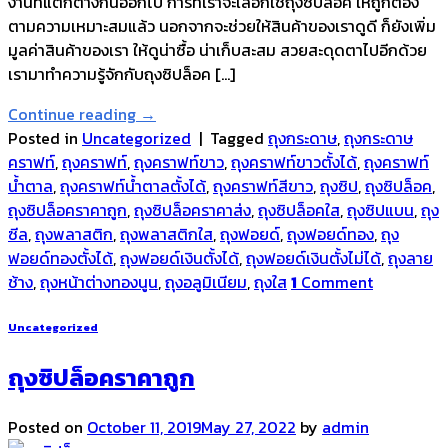
งานที่แตกต่างกันออกไป การที่เราจะเลือกใช้ถุงซิปล็อค ให้ถูกต้อง
ตามความเหมาะสมแล้ว นอกจากจะช่วยให้สินค้าของเราดูดี ก็ยังเพิ่ม
มูลค่าสินค้าของเรา ให้ดูน่าซื้อ น่าเก็บสะสม สวยสะดุดตาไปอีกด้วย
เรามาทำความรู้จักกับถุงซิปล็อค […]
Continue reading
→
Posted in
Uncategorized
|
Tagged
ถุงกระดาษ
,
ถุงกระดาษ
คราฟท์
,
ถุงคราฟท์
,
ถุงคราฟท์ขาว
,
ถุงคราฟท์ขาวตั้งได้
,
ถุงคราฟท์
น้ำตาล
,
ถุงคราฟท์น้ำตาลตั้งได้
,
ถุงคราฟท์สีขาว
,
ถุงซิป
,
ถุงซิปล็อค
,
ถุงซิปล็อคราคาถูก
,
ถุงซิปล็อคราคาส่ง
,
ถุงซิปล็อคใส
,
ถุงซิปแบน
,
ถุง
ซีล
,
ถุงพลาสติก
,
ถุงพลาสติกใส
,
ถุงฟอยด์
,
ถุงฟอยด์ทอง
,
ถุง
ฟอยด์ทองตั้งได้
,
ถุงฟอยด์เงินตั้งได้
,
ถุงฟอยด์เงินตั้งไม่ได้
,
ถุงลาย
ช้าง
,
ถุงหน้าต่างทองนูน
,
ถุงอลูมิเนียม
,
ถุงใส
1
Comment
Uncategorized
ถุงซิปล็อคราคาถูก
Posted on
October 11, 2019
May 27, 2022
by
admin