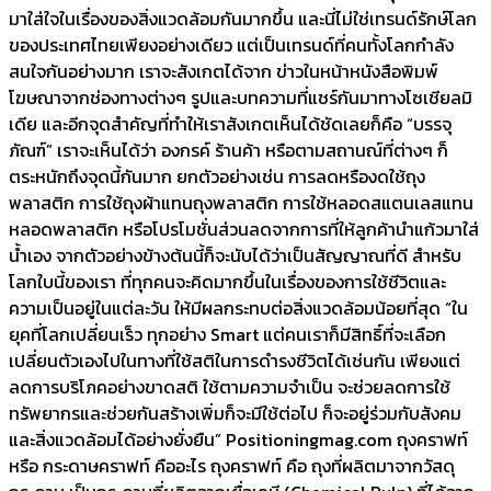
มาใส่ใจในเรื่องของสิ่งแวดล้อมกันมากขึ้น และนี่ไม่ใช่เทรนด์รักษ์โลก
ของประเทศไทยเพียงอย่างเดียว แต่เป็นเทรนด์ที่คนทั้งโลกกำลัง
สนใจกันอย่างมาก เราจะสังเกตได้จาก ข่าวในหน้าหนังสือพิมพ์
โฆษณาจากช่องทางต่างๆ รูปและบทความที่แชร์กันมาทางโซเชียลมิ
เดีย และอีกจุดสำคัญที่ทำให้เราสังเกตเห็นได้ชัดเลยก็คือ “บรรจุ
ภัณฑ์” เราจะเห็นได้ว่า องกรค์ ร้านค้า หรือตามสถานณ์ที่ต่างๆ ก็
ตระหนักถึงจุดนี้กันมาก ยกตัวอย่างเช่น การลดหรืองดใช้ถุง
พลาสติก การใช้ถุงผ้าแทนถุงพลาสติก การใช้หลอดสแตนเลสแทน
หลอดพลาสติก หรือโปรโมชั่นส่วนลดจากการที่ให้ลูกค้านำแก้วมาใส่
น้ำเอง จากตัวอย่างข้างต้นนี้ก็จะนับได้ว่าเป็นสัญญาณที่ดี สำหรับ
โลกใบนี้ของเรา ที่ทุกคนจะคิดมากขึ้นในเรื่องของการใช้ชีวิตและ
ความเป็นอยู่ในแต่ละวัน ให้มีผลกระทบต่อสิ่งแวดล้อมน้อยที่สุด “ใน
ยุคที่โลกเปลี่ยนเร็ว ทุกอย่าง Smart แต่คนเราก็มีสิทธิ์ที่จะเลือก
เปลี่ยนตัวเองไปในทางที่ใช้สติในการดำรงชีวิตได้เช่นกัน เพียงแต่
ลดการบริโภคอย่างขาดสติ ใช้ตามความจำเป็น จะช่วยลดการใช้
ทรัพยากรและช่วยกันสร้างเพิ่มก็จะมีใช้ต่อไป ก็จะอยู่ร่วมกับสังคม
และสิ่งแวดล้อมได้อย่างยั่งยืน” Positioningmag.com ถุงคราฟท์
หรือ กระดาษคราฟท์ คืออะไร ถุงคราฟท์ คือ ถุงที่ผลิตมาจากวัสดุ