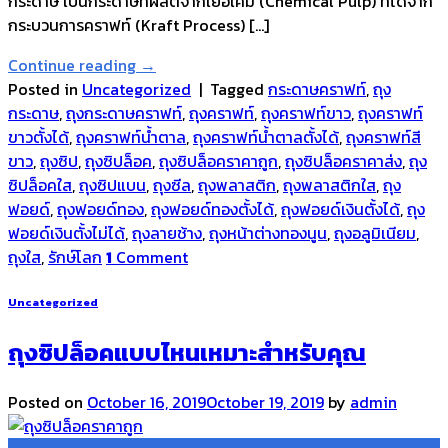
กระดาษ เป็นกระดาษที่ผลิตจากเยื่อเคมี (Chemical Pulp) ที่ได้จาก
กระบวนการคราฟท์ (Kraft Process) […]
Continue reading
→
Posted in
Uncategorized
|
Tagged
กระดาษคราฟท์
,
ถุง
กระดาษ
,
ถุงกระดาษคราฟท์
,
ถุงคราฟท์
,
ถุงคราฟท์ขาว
,
ถุงคราฟท์
ขาวตั้งได้
,
ถุงคราฟท์น้ำตาล
,
ถุงคราฟท์น้ำตาลตั้งได้
,
ถุงคราฟท์สี
ขาว
,
ถุงซิป
,
ถุงซิปล็อค
,
ถุงซิปล็อคราคาถูก
,
ถุงซิปล็อคราคาส่ง
,
ถุง
ซิปล็อคใส
,
ถุงซิปแบน
,
ถุงซีล
,
ถุงพลาสติก
,
ถุงพลาสติกใส
,
ถุง
ฟอยด์
,
ถุงฟอยด์ทอง
,
ถุงฟอยด์ทองตั้งได้
,
ถุงฟอยด์เงินตั้งได้
,
ถุง
ฟอยด์เงินตั้งไม่ได้
,
ถุงลายช้าง
,
ถุงหน้าต่างทองนูน
,
ถุงอลูมิเนียม
,
ถุงใส
,
รักษ์โลก
1
Comment
Uncategorized
ถุงซิปล็อคแบบไหนเหมาะสำหรับคุณ
Posted on
October 16, 2019
October 19, 2019
by
admin