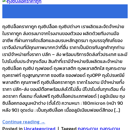
11
Oct
ถุงซิปล็อคราคาถูก ถุงซิปล็อค ถุงซิปต่างๆ เราผลิตและจัดจำหน่าย
ในราคาถูก ส่งตรงมาจากโรงงานของตัวเอง ผลิตด้วยทีมงานมือ
อาชีพ ที่ผ่านการคัดเลือกและอบรบหลักสูตรมา ถุงบรรจุภัณฑ์ของ
เราจึงมีงานที่มีคุณภาพมากกว่าที่อื่น ราคาเป็นมิตรกับลูกค้าทุกท่าน
เรามีจำหน่ายทั้งราคา ปลีก – ส่ง พร้อมบริการจัดส่งทั่วประเทศ และมี
โปรโมชั่นประจำทุกเดือน สินค้าที่เรามีจำหน่ายรับผลิตและจำหน่าย
ถุงซิปล็อค ถุงซิป ถุงฟอยด์ ถุงพลาสติก ถุงพลาสติกใส ถุงกระดาษ
ถุงคราฟท์ ถุงสูญญากาศ ซองซีล ซองฟอยด์ ถุงOPP ถุงไปรษณีย์
พลาสติก คุณภาพดี ถุงซิปล็อคราคาถูก ราคาโรงงาน มีจำหน่ายทั้ง
ราคา ปลีก-ส่ง ของมีต๊อกพร้อมส่งได้ไม่อั้น มีโปรโมชั่นทุกเดือน ทั้ง
ลดราคา ทั้งแถม ทั้งส่งฟรี ถุงซิปล็อคประเภทฟอยด์ | อลูมิเนียม ถุง
ซิปล็อคทองนูนหน้าต่าง (ตั้งได้) ความหนา : 180micron (หน้า 90
หลัง 90) จุดเด่น : เป็นถุงซิปล็อค เนื้ออลูมิเนียมฟอยด์สีทอง […]
Continue reading
→
Posted in
Uncategorized
|
Tagged
ถุงกระดาษ
,
ถุงกระดาษ