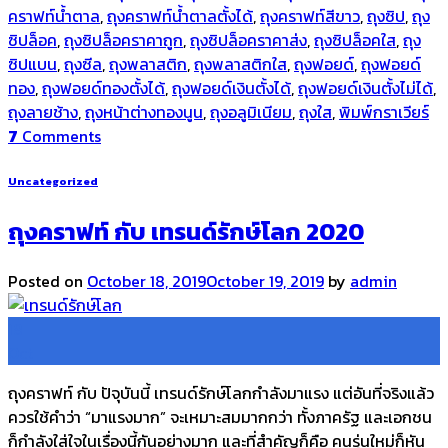
คราฟท์น้ำตาล
,
ถุงคราฟท์น้ำตาลตั้งได้
,
ถุงคราฟท์สีขาว
,
ถุงซิป
,
ถุง
ซิปล็อค
,
ถุงซิปล็อคราคาถูก
,
ถุงซิปล็อคราคาส่ง
,
ถุงซิปล็อคใส
,
ถุง
ซิปแบน
,
ถุงซีล
,
ถุงพลาสติก
,
ถุงพลาสติกใส
,
ถุงฟอยด์
,
ถุงฟอยด์
ทอง
,
ถุงฟอยด์ทองตั้งได้
,
ถุงฟอยด์เงินตั้งได้
,
ถุงฟอยด์เงินตั้งไม่ได้
,
ถุงลายช้าง
,
ถุงหน้าต่างทองนูน
,
ถุงอลูมิเนียม
,
ถุงใส
,
พิมพ์กราเวียร์
7
Comments
Uncategorized
ถุงคราฟท์ กับ เทรนด์รักษ์โลก 2020
Posted on
October 18, 2019
October 19, 2019
by
admin
18
Oct
ถุงคราฟท์ กับ ปัจุบันนี้ เทรนด์รักษ์โลกกำลังมาแรง แต่อันที่จริงแล้ว
ควรใช้คำว่า “มาแรงมาก” จะเหมาะสมมากกว่า ทั้งภาครัฐ และเอกชน
ก็กำลังใส่ใจในเรื่องนี้กันอย่างมาก และที่สำคัญก็คือ คนรุ่นใหม่ก็หัน