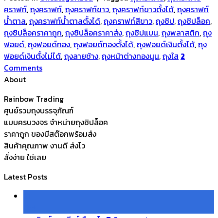
คราฟท์
,
ถุงคราฟท์
,
ถุงคราฟท์ขาว
,
ถุงคราฟท์ขาวตั้งได้
,
ถุงคราฟท์
น้ำตาล
,
ถุงคราฟท์น้ำตาลตั้งได้
,
ถุงคราฟท์สีขาว
,
ถุงซิป
,
ถุงซิปล็อค
,
ถุงซิปล็อคราคาถูก
,
ถุงซิปล็อคราคาส่ง
,
ถุงซิปแบน
,
ถุงพลาสติก
,
ถุง
ฟอยด์
,
ถุงฟอยด์ทอง
,
ถุงฟอยด์ทองตั้งได้
,
ถุงฟอยด์เงินตั้งได้
,
ถุง
ฟอยด์เงินตั้งไม่ได้
,
ถุงลายช้าง
,
ถุงหน้าต่างทองนูน
,
ถุงใส
2
Comments
About
Rainbow Trading
ศูนย์รวมถุงบรรจุภัณฑ์
แบบครบวงจร จำหน่ายถุงซิปล็อค
ราคาถูก ของมีสต๊อกพร้อมส่ง
สินค้าคุณภาพ งานดี ส่งไว
สั่งง่าย ใช่เลย
Latest Posts
21
Oct