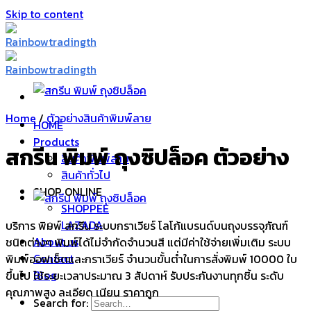
Skip to content
Home
/
ตัวอย่างสินค้าพิมพ์ลาย
HOME
Products
สกรีน พิมพ์ ถุงซิปล็อค ตัวอย่าง
สินค้าพิมพ์ลาย
สินค้าทั่วไป
SHOP ONLINE
SHOPPEE
LAZADA
บริการ พิมพ์ สกรีน ระบบกราเวียร์ โลโก้แบรนด์บนถุงบรรจุภัณฑ์
About us
ชนิดต่างๆ พิมพ์ได้ไม่จำกัดจำนวนสี แต่มีค่าใช้จ่ายเพิ่มเติม ระบบ
Contact
พิมพ์ออฟเซ็ตและกราเวียร์ จำนวนขั้นต่ำในการสั่งพิมพ์ 10000 ใบ
Blog
ขึ้นไป ใช้ระยะเวลาประมาณ 3 สัปดาห์ รับประกันงานทุกชิ้น ระดับ
คุณภาพสูง ละเอียด เนียน ราคาถูก
Search for: