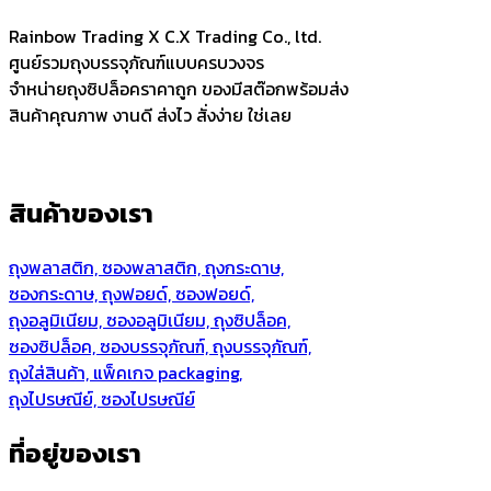
Rainbow Trading X C.X Trading Co., ltd.
ศูนย์รวมถุงบรรจุภัณฑ์แบบครบวงจร
จำหน่ายถุงซิปล็อคราคาถูก ของมีสต๊อกพร้อมส่ง
สินค้าคุณภาพ งานดี ส่งไว สั่งง่าย ใช่เลย
สินค้าของเรา
ถุงพลาสติก, ซองพลาสติก, ถุงกระดาษ,
ซองกระดาษ, ถุงฟอยด์, ซองฟอยด์,
ถุงอลูมิเนียม, ซองอลูมิเนียม, ถุงซิปล็อค,
ซองซิปล็อค, ซองบรรจุภัณฑ์, ถุงบรรจุภัณฑ์,
ถุงใส่สินค้า, แพ็คเกจ packaging,
ถุงไปรษณีย์, ซองไปรษณีย์
ที่อยู่ของเรา