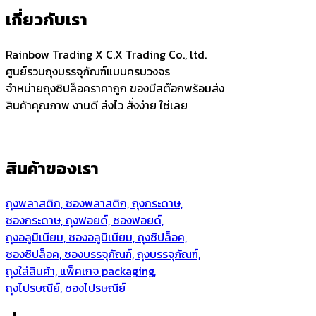
เกี่ยวกับเรา
Rainbow Trading X C.X Trading Co., ltd.
ศูนย์รวมถุงบรรจุภัณฑ์แบบครบวงจร
จำหน่ายถุงซิปล็อคราคาถูก ของมีสต๊อกพร้อมส่ง
สินค้าคุณภาพ งานดี ส่งไว สั่งง่าย ใช่เลย
สินค้าของเรา
ถุงพลาสติก, ซองพลาสติก, ถุงกระดาษ,
ซองกระดาษ, ถุงฟอยด์, ซองฟอยด์,
ถุงอลูมิเนียม, ซองอลูมิเนียม, ถุงซิปล็อค,
ซองซิปล็อค, ซองบรรจุภัณฑ์, ถุงบรรจุภัณฑ์,
ถุงใส่สินค้า, แพ็คเกจ packaging,
ถุงไปรษณีย์, ซองไปรษณีย์