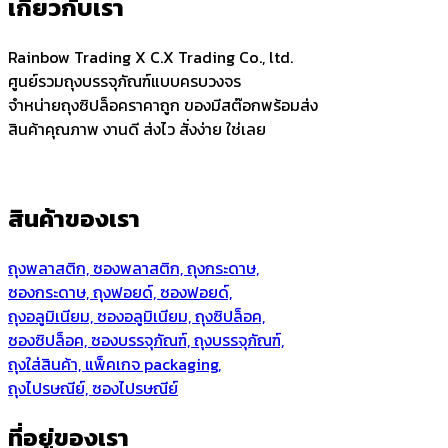
เกี่ยวกับเรา
Rainbow Trading X C.X Trading Co., ltd.
ศูนย์รวมถุงบรรจุภัณฑ์แบบครบวงจร
จำหน่ายถุงซิปล็อคราคาถูก ของมีสต๊อกพร้อมส่ง
สินค้าคุณภาพ งานดี ส่งไว สั่งง่าย ใช่เลย
สินค้าของเรา
ถุงพลาสติก, ซองพลาสติก, ถุงกระดาษ,
ซองกระดาษ, ถุงฟอยด์, ซองฟอยด์,
ถุงอลูมิเนียม, ซองอลูมิเนียม, ถุงซิปล็อค,
ซองซิปล็อค, ซองบรรจุภัณฑ์, ถุงบรรจุภัณฑ์,
ถุงใส่สินค้า, แพ็คเกจ packaging,
ถุงไปรษณีย์, ซองไปรษณีย์
ที่อยู่ของเรา