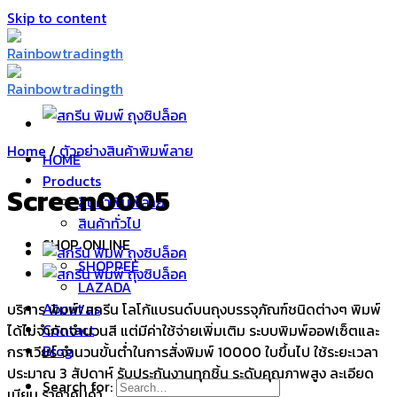
Skip to content
Home
/
ตัวอย่างสินค้าพิมพ์ลาย
HOME
Products
Screen0005
สินค้าพิมพ์ลาย
สินค้าทั่วไป
SHOP ONLINE
SHOPPEE
LAZADA
About us
บริการ พิมพ์/สกรีน โลโก้แบรนด์บนถุงบรรจุภัณฑ์ชนิดต่างๆ พิมพ์
Contact
ได้ไม่จำกัดจำนวนสี แต่มีค่าใช้จ่ายเพิ่มเติม ระบบพิมพ์ออฟเซ็ตและ
Blog
กราเวียร์ จำนวนขั้นต่ำในการสั่งพิมพ์ 10000 ใบขึ้นไป ใช้ระยะเวลา
ประมาณ 3 สัปดาห์ รับประกันงานทุกชิ้น ระดับคุณภาพสูง ละเอียด
Search for:
เนียน ราคาคุ้มค่า