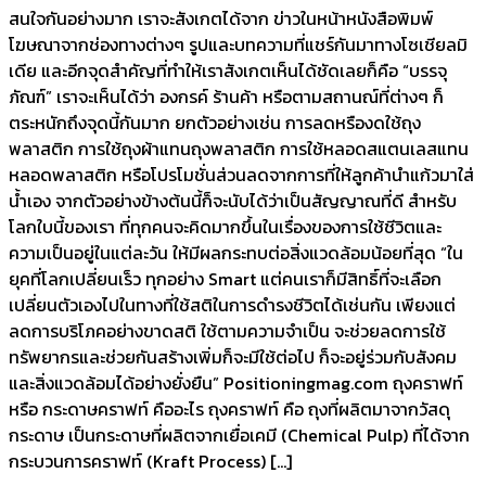
สนใจกันอย่างมาก เราจะสังเกตได้จาก ข่าวในหน้าหนังสือพิมพ์
โฆษณาจากช่องทางต่างๆ รูปและบทความที่แชร์กันมาทางโซเชียลมิ
เดีย และอีกจุดสำคัญที่ทำให้เราสังเกตเห็นได้ชัดเลยก็คือ “บรรจุ
ภัณฑ์” เราจะเห็นได้ว่า องกรค์ ร้านค้า หรือตามสถานณ์ที่ต่างๆ ก็
ตระหนักถึงจุดนี้กันมาก ยกตัวอย่างเช่น การลดหรืองดใช้ถุง
พลาสติก การใช้ถุงผ้าแทนถุงพลาสติก การใช้หลอดสแตนเลสแทน
หลอดพลาสติก หรือโปรโมชั่นส่วนลดจากการที่ให้ลูกค้านำแก้วมาใส่
น้ำเอง จากตัวอย่างข้างต้นนี้ก็จะนับได้ว่าเป็นสัญญาณที่ดี สำหรับ
โลกใบนี้ของเรา ที่ทุกคนจะคิดมากขึ้นในเรื่องของการใช้ชีวิตและ
ความเป็นอยู่ในแต่ละวัน ให้มีผลกระทบต่อสิ่งแวดล้อมน้อยที่สุด “ใน
ยุคที่โลกเปลี่ยนเร็ว ทุกอย่าง Smart แต่คนเราก็มีสิทธิ์ที่จะเลือก
เปลี่ยนตัวเองไปในทางที่ใช้สติในการดำรงชีวิตได้เช่นกัน เพียงแต่
ลดการบริโภคอย่างขาดสติ ใช้ตามความจำเป็น จะช่วยลดการใช้
ทรัพยากรและช่วยกันสร้างเพิ่มก็จะมีใช้ต่อไป ก็จะอยู่ร่วมกับสังคม
และสิ่งแวดล้อมได้อย่างยั่งยืน” Positioningmag.com ถุงคราฟท์
หรือ กระดาษคราฟท์ คืออะไร ถุงคราฟท์ คือ ถุงที่ผลิตมาจากวัสดุ
กระดาษ เป็นกระดาษที่ผลิตจากเยื่อเคมี (Chemical Pulp) ที่ได้จาก
กระบวนการคราฟท์ (Kraft Process) […]