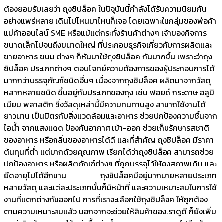
ต้องยอมรับเลยว่า ถุงซิปล็อค ในปัจุบันนี้กำลังได้รับความนิยมกัน
อย่างแพร่หลาย เดินไปไหนมาไหนก็เจอ โดยเฉพาะในกลุ่มของพ่อค้า
แม่ค้าออนไลน์ SME หรือแม้แต่กระทั่งร้านค้าต่างๆ เจ้าของกิจการ
ขนาดเล็กไปจนถึงขนาดใหญ่ ที่ประกอบธุรกิจเกี่ยวกับการผลิตและ
ขายอาหาร ขนม ต่างๆ ก็หันมาใช้ถุงซิปล็อค กันมากขึ้น เพราะว่าถุง
ซิปล็อค ประเภทต่างๆ ตอบโจทย์ความต้องการของผู้ประกอบการได้
มากกว่าบรรจุภัณฑ์ชนิดอื่นๆ เนื่องจากถุงซิปล็อค ผลิตมาจากวัสดุ
หลากหลายชนิด ขึ้นอยู่กับประเภทของถุง เช่น ฟอยด์ กระดาษ อลูมิ
เนียม พลาสติก ซึ่งวัสดุเหล่านี้มีความทนทานสูง สามาถใช้งานได้
ยาวนาน เป็นมิตรกับสิ่งแวดล้อมและอาหาร ช่วยปกป้องความชื้นจาก
ไอน้ำ จากแสงแดด ป้องกันอากาศ เข้า-ออก ช่วยเก็บรักษารสชาติ
ของอาหาร หรือกลิ่นของอาหารได้ดี และที่สำคัญ ถุงซิปล็อค มีราคา
ต้นทุนที่ต่ำ แต่มากด้วยคุณภาพ เรียกได้ว่าถุงซิปล็อค สามารถช่วย
ปกป้องอาหาร หรือผลิตภัณฑ์ต่างๆ ที่ถูกบรรจุไว้ให้คงสภาพเดิม และ
ยืดอายุไปได้อีกนาน ถุงซิปล็อคมีอยู่มากมายหลายประเภท
หลายวัสดุ และแต่ละประเภทนั้นก็มีหน้าที่ และความเหมาะสมในการใช้
งานที่แตกต่างกันออกไป การที่เราจะเลือกใช้ถุงซิปล็อค ให้ถูกต้อง
ตามความเหมาะสมแล้ว นอกจากจะช่วยให้สินค้าของเราดูดี ก็ยังเพิ่ม