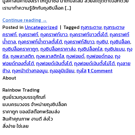
มูลค่าสินค้าของเรา ให้ดูน่าซื้อ น่าเก็บสะสม สวยสะดุดตาไปอีกด้วย
เรามาทำความรู้จักกับถุงซิปล็อค […]
Continue reading
→
Posted in
Uncategorized
|
Tagged
ถุงกระดาษ
,
ถุงกระดาษ
คราฟท์
,
ถุงคราฟท์
,
ถุงคราฟท์ขาว
,
ถุงคราฟท์ขาวตั้งได้
,
ถุงคราฟท์
น้ำตาล
,
ถุงคราฟท์น้ำตาลตั้งได้
,
ถุงคราฟท์สีขาว
,
ถุงซิป
,
ถุงซิปล็อค
,
ถุงซิปล็อคราคาถูก
,
ถุงซิปล็อคราคาส่ง
,
ถุงซิปล็อคใส
,
ถุงซิปแบน
,
ถุง
ซีล
,
ถุงพลาสติก
,
ถุงพลาสติกใส
,
ถุงฟอยด์
,
ถุงฟอยด์ทอง
,
ถุง
ฟอยด์ทองตั้งได้
,
ถุงฟอยด์เงินตั้งได้
,
ถุงฟอยด์เงินตั้งไม่ได้
,
ถุงลาย
ช้าง
,
ถุงหน้าต่างทองนูน
,
ถุงอลูมิเนียม
,
ถุงใส
1
Comment
About
Rainbow Trading
ศูนย์รวมถุงบรรจุภัณฑ์
แบบครบวงจร จำหน่ายถุงซิปล็อค
ราคาถูก ของมีสต๊อกพร้อมส่ง
สินค้าคุณภาพ งานดี ส่งไว
สั่งง่าย ใช่เลย