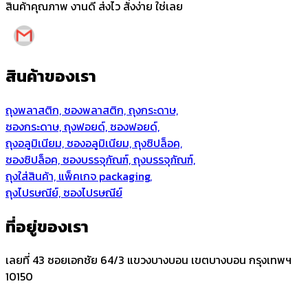
สินค้าคุณภาพ งานดี ส่งไว สั่งง่าย ใช่เลย
สินค้าของเรา
ถุงพลาสติก, ซองพลาสติก, ถุงกระดาษ,
ซองกระดาษ, ถุงฟอยด์, ซองฟอยด์,
ถุงอลูมิเนียม, ซองอลูมิเนียม, ถุงซิปล็อค,
ซองซิปล็อค, ซองบรรจุภัณฑ์, ถุงบรรจุภัณฑ์,
ถุงใส่สินค้า, แพ็คเกจ packaging,
ถุงไปรษณีย์, ซองไปรษณีย์
ที่อยู่ของเรา
เลยที่ 43 ซอยเอกชัย 64/3 แขวงบางบอน เขตบางบอน กรุงเทพฯ
10150