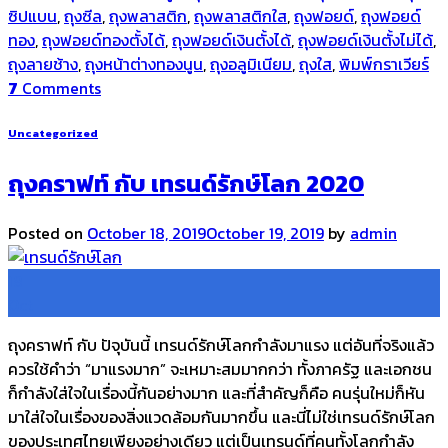
ซิปแบน
,
ถุงซีล
,
ถุงพลาสติก
,
ถุงพลาสติกใส
,
ถุงฟอยด์
,
ถุงฟอยด์
ทอง
,
ถุงฟอยด์ทองตั้งได้
,
ถุงฟอยด์เงินตั้งได้
,
ถุงฟอยด์เงินตั้งไม่ได้
,
ถุงลายช้าง
,
ถุงหน้าต่างทองนูน
,
ถุงอลูมิเนียม
,
ถุงใส
,
พิมพ์กราเวียร์
7
Comments
Uncategorized
ถุงคราฟท์ กับ เทรนด์รักษ์โลก 2020
Posted on
October 18, 2019
October 19, 2019
by
admin
18
Oct
ถุงคราฟท์ กับ ปัจุบันนี้ เทรนด์รักษ์โลกกำลังมาแรง แต่อันที่จริงแล้ว
ควรใช้คำว่า “มาแรงมาก” จะเหมาะสมมากกว่า ทั้งภาครัฐ และเอกชน
ก็กำลังใส่ใจในเรื่องนี้กันอย่างมาก และที่สำคัญก็คือ คนรุ่นใหม่ก็หัน
มาใส่ใจในเรื่องของสิ่งแวดล้อมกันมากขึ้น และนี่ไม่ใช่เทรนด์รักษ์โลก
ของประเทศไทยเพียงอย่างเดียว แต่เป็นเทรนด์ที่คนทั้งโลกกำลัง