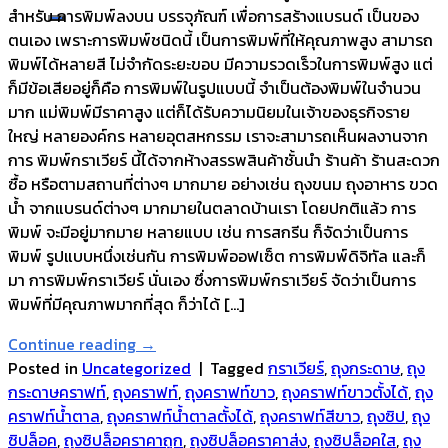
สำหรับ การพิมพ์ลงบน บรรจุภัณฑ์ เพื่อการสร้างแบรนด์ เป็นของ
ตนเอง เพราะการพิมพ์ชนิดนี้ เป็นการพิมพ์ที่ให้คุณภาพสูง สามารถ
พิมพ์ได้หลายสี ไม่จำกัดระยะขอบ มีความรวดเร็วในการพิมพ์สูง แต่
ก็มีข้อเสียอยู่ก็คือ การพิมพ์ในรูปแบบนี้ จำเป็นต้องพิมพ์ในจำนวน
มาก แม่พิมพ์มีราคาสูง แต่ก็ได้รับความนิยมในเจ้าของธุรกิจราย
ใหญ่ หลายองค์กร หลายอุตสหกรรม เราจะสามารถเห็นผลงานจาก
การ พิมพ์กราเวียร์ นี้ได้จากห้างสรรพสินค้าชั้นนำ ร้านค้า ร้านสะดวก
ซื้อ หรือตามสถานที่ต่างๆ มากมาย อย่างเช่น ถุงขนม ถุงอาหาร ขวด
น้ำ จากแบรนด์ต่างๆ มากมายในตลาดบ้านเรา โดยปกติแล้ว การ
พิมพ์ จะมีอยู่มากมาย หลายแบบ เช่น การสกรีน ก็จัดว่าเป็นการ
พิมพ์ รูปแบบหนึ่งเช่นกัน การพิมพ์ออฟเซ็ต การพิมพ์ดิจิทัล และก็
มา การพิมพ์กราเวียร์ นั่นเอง ซึ่งการพิมพ์กราเวียร์ จัดว่าเป็นการ
พิมพ์ที่มีคุณภาพมากที่สุด ก็ว่าได้ […]
Continue reading
→
Posted in
Uncategorized
|
Tagged
กราเวียร์
,
ถุงกระดาษ
,
ถุง
กระดาษคราฟท์
,
ถุงคราฟท์
,
ถุงคราฟท์ขาว
,
ถุงคราฟท์ขาวตั้งได้
,
ถุง
คราฟท์น้ำตาล
,
ถุงคราฟท์น้ำตาลตั้งได้
,
ถุงคราฟท์สีขาว
,
ถุงซิป
,
ถุง
ซิปล็อค
,
ถุงซิปล็อคราคาถูก
,
ถุงซิปล็อคราคาส่ง
,
ถุงซิปล็อคใส
,
ถุง