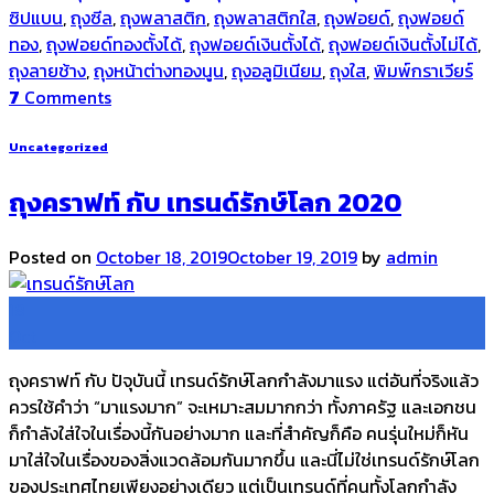
ซิปแบน
,
ถุงซีล
,
ถุงพลาสติก
,
ถุงพลาสติกใส
,
ถุงฟอยด์
,
ถุงฟอยด์
ทอง
,
ถุงฟอยด์ทองตั้งได้
,
ถุงฟอยด์เงินตั้งได้
,
ถุงฟอยด์เงินตั้งไม่ได้
,
ถุงลายช้าง
,
ถุงหน้าต่างทองนูน
,
ถุงอลูมิเนียม
,
ถุงใส
,
พิมพ์กราเวียร์
7
Comments
Uncategorized
ถุงคราฟท์ กับ เทรนด์รักษ์โลก 2020
Posted on
October 18, 2019
October 19, 2019
by
admin
18
Oct
ถุงคราฟท์ กับ ปัจุบันนี้ เทรนด์รักษ์โลกกำลังมาแรง แต่อันที่จริงแล้ว
ควรใช้คำว่า “มาแรงมาก” จะเหมาะสมมากกว่า ทั้งภาครัฐ และเอกชน
ก็กำลังใส่ใจในเรื่องนี้กันอย่างมาก และที่สำคัญก็คือ คนรุ่นใหม่ก็หัน
มาใส่ใจในเรื่องของสิ่งแวดล้อมกันมากขึ้น และนี่ไม่ใช่เทรนด์รักษ์โลก
ของประเทศไทยเพียงอย่างเดียว แต่เป็นเทรนด์ที่คนทั้งโลกกำลัง