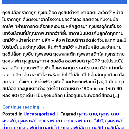
Oct
ถุงซิปล็อคราคาถูก ถุงซิปล็อค ถุงซิปต่างๆ เราผลิตและจัดจำหน่าย
ในราคาถูก ส่งตรงมาจากโรงงานของตัวเอง ผลิตด้วยทีมงานมือ
อาชีพ ที่ผ่านการคัดเลือกและอบรบหลักสูตรมา ถุงบรรจุภัณฑ์ของ
เราจึงมีงานที่มีคุณภาพมากกว่าที่อื่น ราคาเป็นมิตรกับลูกค้าทุกท่าน
เรามีจำหน่ายทั้งราคา ปลีก – ส่ง พร้อมบริการจัดส่งทั่วประเทศ และมี
โปรโมชั่นประจำทุกเดือน สินค้าที่เรามีจำหน่ายรับผลิตและจำหน่าย
ถุงซิปล็อค ถุงซิป ถุงฟอยด์ ถุงพลาสติก ถุงพลาสติกใส ถุงกระดาษ
ถุงคราฟท์ ถุงสูญญากาศ ซองซีล ซองฟอยด์ ถุงOPP ถุงไปรษณีย์
พลาสติก คุณภาพดี ถุงซิปล็อคราคาถูก ราคาโรงงาน มีจำหน่ายทั้ง
ราคา ปลีก-ส่ง ของมีต๊อกพร้อมส่งได้ไม่อั้น มีโปรโมชั่นทุกเดือน ทั้ง
ลดราคา ทั้งแถม ทั้งส่งฟรี ถุงซิปล็อคประเภทฟอยด์ | อลูมิเนียม ถุง
ซิปล็อคทองนูนหน้าต่าง (ตั้งได้) ความหนา : 180micron (หน้า 90
หลัง 90) จุดเด่น : เป็นถุงซิปล็อค เนื้ออลูมิเนียมฟอยด์สีทอง […]
Continue reading
→
Posted in
Uncategorized
|
Tagged
ถุงกระดาษ
,
ถุงกระดาษ
คราฟท์
,
ถุงคราฟท์
,
ถุงคราฟท์ขาว
,
ถุงคราฟท์ขาวตั้งได้
,
ถุงคราฟท์
น้ำตาล
,
ถุงคราฟท์น้ำตาลตั้งได้
,
ถุงคราฟท์สีขาว
,
ถุงซิป
,
ถุงซิปล็อค
,