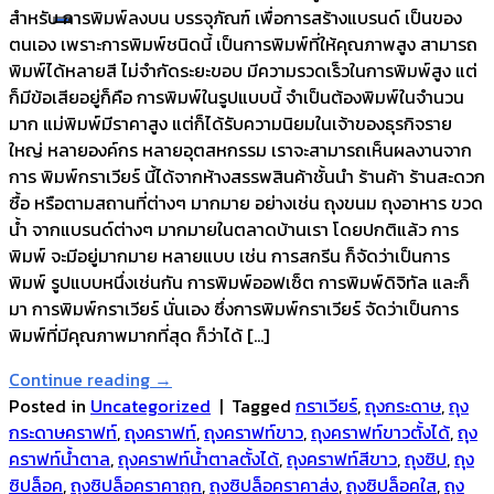
สำหรับ การพิมพ์ลงบน บรรจุภัณฑ์ เพื่อการสร้างแบรนด์ เป็นของ
ตนเอง เพราะการพิมพ์ชนิดนี้ เป็นการพิมพ์ที่ให้คุณภาพสูง สามารถ
พิมพ์ได้หลายสี ไม่จำกัดระยะขอบ มีความรวดเร็วในการพิมพ์สูง แต่
ก็มีข้อเสียอยู่ก็คือ การพิมพ์ในรูปแบบนี้ จำเป็นต้องพิมพ์ในจำนวน
มาก แม่พิมพ์มีราคาสูง แต่ก็ได้รับความนิยมในเจ้าของธุรกิจราย
ใหญ่ หลายองค์กร หลายอุตสหกรรม เราจะสามารถเห็นผลงานจาก
การ พิมพ์กราเวียร์ นี้ได้จากห้างสรรพสินค้าชั้นนำ ร้านค้า ร้านสะดวก
ซื้อ หรือตามสถานที่ต่างๆ มากมาย อย่างเช่น ถุงขนม ถุงอาหาร ขวด
น้ำ จากแบรนด์ต่างๆ มากมายในตลาดบ้านเรา โดยปกติแล้ว การ
พิมพ์ จะมีอยู่มากมาย หลายแบบ เช่น การสกรีน ก็จัดว่าเป็นการ
พิมพ์ รูปแบบหนึ่งเช่นกัน การพิมพ์ออฟเซ็ต การพิมพ์ดิจิทัล และก็
มา การพิมพ์กราเวียร์ นั่นเอง ซึ่งการพิมพ์กราเวียร์ จัดว่าเป็นการ
พิมพ์ที่มีคุณภาพมากที่สุด ก็ว่าได้ […]
Continue reading
→
Posted in
Uncategorized
|
Tagged
กราเวียร์
,
ถุงกระดาษ
,
ถุง
กระดาษคราฟท์
,
ถุงคราฟท์
,
ถุงคราฟท์ขาว
,
ถุงคราฟท์ขาวตั้งได้
,
ถุง
คราฟท์น้ำตาล
,
ถุงคราฟท์น้ำตาลตั้งได้
,
ถุงคราฟท์สีขาว
,
ถุงซิป
,
ถุง
ซิปล็อค
,
ถุงซิปล็อคราคาถูก
,
ถุงซิปล็อคราคาส่ง
,
ถุงซิปล็อคใส
,
ถุง