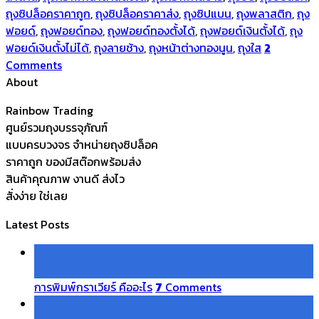
ถุงซิปล็อคราคาถูก
,
ถุงซิปล็อคราคาส่ง
,
ถุงซิปแบน
,
ถุงพลาสติก
,
ถุง
ฟอยด์
,
ถุงฟอยด์ทอง
,
ถุงฟอยด์ทองตั้งได้
,
ถุงฟอยด์เงินตั้งได้
,
ถุง
ฟอยด์เงินตั้งไม่ได้
,
ถุงลายช้าง
,
ถุงหน้าต่างทองนูน
,
ถุงใส
2
Comments
About
Rainbow Trading
ศูนย์รวมถุงบรรจุภัณฑ์
แบบครบวงจร จำหน่ายถุงซิปล็อค
ราคาถูก ของมีสต๊อกพร้อมส่ง
สินค้าคุณภาพ งานดี ส่งไว
สั่งง่าย ใช่เลย
Latest Posts
21
Oct
การพิมพ์กราเวียร์ คืออะไร
7
Comments
18