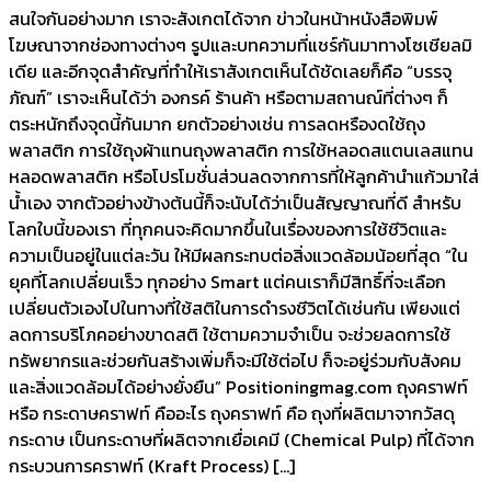
สนใจกันอย่างมาก เราจะสังเกตได้จาก ข่าวในหน้าหนังสือพิมพ์
โฆษณาจากช่องทางต่างๆ รูปและบทความที่แชร์กันมาทางโซเชียลมิ
เดีย และอีกจุดสำคัญที่ทำให้เราสังเกตเห็นได้ชัดเลยก็คือ “บรรจุ
ภัณฑ์” เราจะเห็นได้ว่า องกรค์ ร้านค้า หรือตามสถานณ์ที่ต่างๆ ก็
ตระหนักถึงจุดนี้กันมาก ยกตัวอย่างเช่น การลดหรืองดใช้ถุง
พลาสติก การใช้ถุงผ้าแทนถุงพลาสติก การใช้หลอดสแตนเลสแทน
หลอดพลาสติก หรือโปรโมชั่นส่วนลดจากการที่ให้ลูกค้านำแก้วมาใส่
น้ำเอง จากตัวอย่างข้างต้นนี้ก็จะนับได้ว่าเป็นสัญญาณที่ดี สำหรับ
โลกใบนี้ของเรา ที่ทุกคนจะคิดมากขึ้นในเรื่องของการใช้ชีวิตและ
ความเป็นอยู่ในแต่ละวัน ให้มีผลกระทบต่อสิ่งแวดล้อมน้อยที่สุด “ใน
ยุคที่โลกเปลี่ยนเร็ว ทุกอย่าง Smart แต่คนเราก็มีสิทธิ์ที่จะเลือก
เปลี่ยนตัวเองไปในทางที่ใช้สติในการดำรงชีวิตได้เช่นกัน เพียงแต่
ลดการบริโภคอย่างขาดสติ ใช้ตามความจำเป็น จะช่วยลดการใช้
ทรัพยากรและช่วยกันสร้างเพิ่มก็จะมีใช้ต่อไป ก็จะอยู่ร่วมกับสังคม
และสิ่งแวดล้อมได้อย่างยั่งยืน” Positioningmag.com ถุงคราฟท์
หรือ กระดาษคราฟท์ คืออะไร ถุงคราฟท์ คือ ถุงที่ผลิตมาจากวัสดุ
กระดาษ เป็นกระดาษที่ผลิตจากเยื่อเคมี (Chemical Pulp) ที่ได้จาก
กระบวนการคราฟท์ (Kraft Process) […]