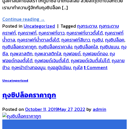
มูลค่าสินค้าของเรา ให้ดูน่าซื้อ น่าเก็บสะสม สวยสะดุดตาไปอีกด้วย
เรามาทำความรู้จักกับถุงซิปล็อค […]
Continue reading
→
Posted in
Uncategorized
|
Tagged
ถุงกระดาษ
,
ถุงกระดาษ
คราฟท์
,
ถุงคราฟท์
,
ถุงคราฟท์ขาว
,
ถุงคราฟท์ขาวตั้งได้
,
ถุงคราฟท์
น้ำตาล
,
ถุงคราฟท์น้ำตาลตั้งได้
,
ถุงคราฟท์สีขาว
,
ถุงซิป
,
ถุงซิปล็อค
,
ถุงซิปล็อคราคาถูก
,
ถุงซิปล็อคราคาส่ง
,
ถุงซิปล็อคใส
,
ถุงซิปแบน
,
ถุง
ซีล
,
ถุงพลาสติก
,
ถุงพลาสติกใส
,
ถุงฟอยด์
,
ถุงฟอยด์ทอง
,
ถุง
ฟอยด์ทองตั้งได้
,
ถุงฟอยด์เงินตั้งได้
,
ถุงฟอยด์เงินตั้งไม่ได้
,
ถุงลาย
ช้าง
,
ถุงหน้าต่างทองนูน
,
ถุงอลูมิเนียม
,
ถุงใส
1
Comment
Uncategorized
ถุงซิปล็อคราคาถูก
Posted on
October 11, 2019
May 27, 2022
by
admin
11