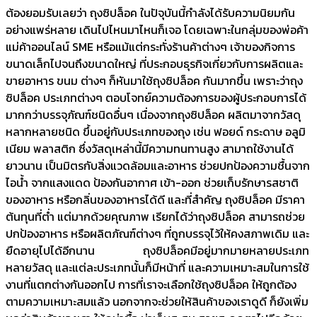
ต้องยอมรับเลยว่า ถุงซิปล็อค ในปัจุบันนี้กำลังได้รับความนิยมกัน
อย่างแพร่หลาย เดินไปไหนมาไหนก็เจอ โดยเฉพาะในกลุ่มของพ่อค้า
แม่ค้าออนไลน์ SME หรือแม้แต่กระทั่งร้านค้าต่างๆ เจ้าของกิจการ
ขนาดเล็กไปจนถึงขนาดใหญ่ ที่ประกอบธุรกิจเกี่ยวกับการผลิตและ
ขายอาหาร ขนม ต่างๆ ก็หันมาใช้ถุงซิปล็อค กันมากขึ้น เพราะว่าถุง
ซิปล็อค ประเภทต่างๆ ตอบโจทย์ความต้องการของผู้ประกอบการได้
มากกว่าบรรจุภัณฑ์ชนิดอื่นๆ เนื่องจากถุงซิปล็อค ผลิตมาจากวัสดุ
หลากหลายชนิด ขึ้นอยู่กับประเภทของถุง เช่น ฟอยด์ กระดาษ อลูมิ
เนียม พลาสติก ซึ่งวัสดุเหล่านี้มีความทนทานสูง สามาถใช้งานได้
ยาวนาน เป็นมิตรกับสิ่งแวดล้อมและอาหาร ช่วยปกป้องความชื้นจาก
ไอน้ำ จากแสงแดด ป้องกันอากาศ เข้า-ออก ช่วยเก็บรักษารสชาติ
ของอาหาร หรือกลิ่นของอาหารได้ดี และที่สำคัญ ถุงซิปล็อค มีราคา
ต้นทุนที่ต่ำ แต่มากด้วยคุณภาพ เรียกได้ว่าถุงซิปล็อค สามารถช่วย
ปกป้องอาหาร หรือผลิตภัณฑ์ต่างๆ ที่ถูกบรรจุไว้ให้คงสภาพเดิม และ
ยืดอายุไปได้อีกนาน ถุงซิปล็อคมีอยู่มากมายหลายประเภท
หลายวัสดุ และแต่ละประเภทนั้นก็มีหน้าที่ และความเหมาะสมในการใช้
งานที่แตกต่างกันออกไป การที่เราจะเลือกใช้ถุงซิปล็อค ให้ถูกต้อง
ตามความเหมาะสมแล้ว นอกจากจะช่วยให้สินค้าของเราดูดี ก็ยังเพิ่ม