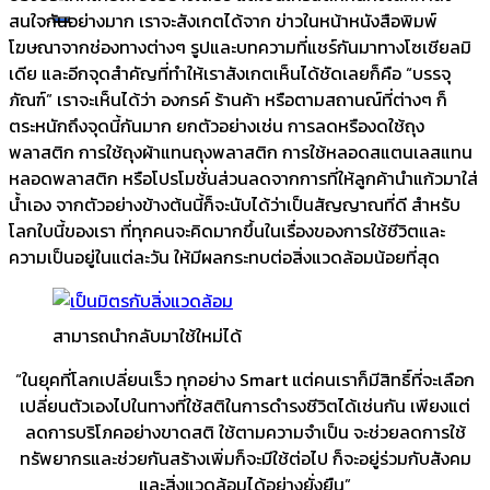
สนใจกันอย่างมาก เราจะสังเกตได้จาก ข่าวในหน้าหนังสือพิมพ์
โฆษณาจากช่องทางต่างๆ รูปและบทความที่แชร์กันมาทางโซเชียลมิ
เดีย และอีกจุดสำคัญที่ทำให้เราสังเกตเห็นได้ชัดเลยก็คือ “บรรจุ
ภัณฑ์” เราจะเห็นได้ว่า องกรค์ ร้านค้า หรือตามสถานณ์ที่ต่างๆ ก็
ตระหนักถึงจุดนี้กันมาก ยกตัวอย่างเช่น การลดหรืองดใช้ถุง
พลาสติก การใช้ถุงผ้าแทนถุงพลาสติก การใช้หลอดสแตนเลสแทน
หลอดพลาสติก หรือโปรโมชั่นส่วนลดจากการที่ให้ลูกค้านำแก้วมาใส่
น้ำเอง จากตัวอย่างข้างต้นนี้ก็จะนับได้ว่าเป็นสัญญาณที่ดี สำหรับ
โลกใบนี้ของเรา ที่ทุกคนจะคิดมากขึ้นในเรื่องของการใช้ชีวิตและ
ความเป็นอยู่ในแต่ละวัน ให้มีผลกระทบต่อสิ่งแวดล้อมน้อยที่สุด
สามารถนำกลับมาใช้ใหม่ได้
“ในยุคที่โลกเปลี่ยนเร็ว ทุกอย่าง Smart แต่คนเราก็มีสิทธิ์ที่จะเลือก
เปลี่ยนตัวเองไปในทางที่ใช้สติในการดำรงชีวิตได้เช่นกัน เพียงแต่
ลดการบริโภคอย่างขาดสติ ใช้ตามความจำเป็น จะช่วยลดการใช้
ทรัพยากรและช่วยกันสร้างเพิ่มก็จะมีใช้ต่อไป ก็จะอยู่ร่วมกับสังคม
และสิ่งแวดล้อมได้อย่างยั่งยืน”