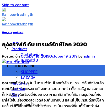
Skip to content
Uncategorized
ถุงคราฟท์ กับ เทรนด์รักษ์โลก 2020
HOME
Products
สินค้าพิมพ์ลาย
Posted on
October 18, 2019
October 19, 2019
by
admin
สินค้าทั่วไป
SHOP ONLINE
18
SHOPPEE
Oct
LAZADA
ถุงคราฟท์ กับ ปัจุบันนี้ เทรนด์รักษ์โลกกำลังมาแรง แต่อันที่จริงแล้ว
About us
ควรใช้คำว่า “มาแรงมาก” จะเหมาะสมมากกว่า ทั้งภาครัฐ และเอกชน
Contact
ก็กำลังใส่ใจในเรื่องนี้กันอย่างมาก และที่สำคัญก็คือ คนรุ่นใหม่ก็หัน
Blog
มาใส่ใจในเรื่องของสิ่งแวดล้อมกันมากขึ้น และนี่ไม่ใช่เทรนด์รักษ์โลก
Search for:
ของประเทศไทยเพียงอย่างเดียว แต่เป็นเทรนด์ที่คนทั้งโลกกำลัง